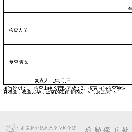
检查人员
复查情况
复查人：
年
月
日
填写说明：
1
、检查由组长带队完成；
2
、按表内的检查项认
真
检查，检查完毕，正常的在评
价内划“
√
”
,
反之划“
×
”