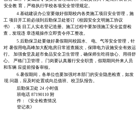
安全教 育，严格执行学校各项安全管理规定。
4.
基础建设办公室要做好假期校内各类施工项目安全管理，施
工 项目开工前必须到后勤保卫处签订《校园安全文明施工协议
书》，项 目工人实名登记造册。施工过程中要加强施工安全监督检
查，发现违 章违规操作立即责令停工整改。
5.
后勤保卫处要做好暑假期间校园水、 电、气等安全管理，针
对 暑假用电高峰加大配电房日常巡查频次，保障电力设施安全有效运
行。 加强食堂及超市食品安全卫生管理，确保师生吃得放心、用得舒
心。 严格门卫管理， 门岗要认真履行安全职责，假期期间外来人员
和车辆 应提前报备审核。
6.
暑假期间，各单位也要加强对本部门的安全隐患检查，如发
现 问题，应及时处置或向总值班、校卫队报告。
后勤保卫处
24
小时值
班电话
87190110
附
件：《安全检查情况
登记表》