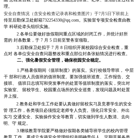
理。
安全自查情况（含安全检查记录表和检查图片）于
7
月
5
日下班前上
传至后勤保卫处邮箱
732254330@qq.com
。实验室专项安全检查由教
学 科研处牵头组织实施。
2.
各单位要做好放假期间重点区域的封闭工作，并统计好所
需的 封条数量，于
7
月
5
日前至警务室领取。
3.
后勤保卫处拟于
7
月
8
日组织开展校园综合安全检查，重
点对 各单位安全自查问题整改和重点部位封条张贴情况进行检查。
二、强化暑假安全管理，确保校园安全稳定。
1.
严格暑假期间《值班制度》的落实。实行校领导带班， 中层
干 部和行政人员值班的值班制度。要加强值班巡查、工作报告、交
接班、 值班日志填写和突发事件的处置等值班制度的落实，突出对
实验室、 留校学生、校园重点场所的安全巡查，发现问题及时处置
并上报。
2.
教务处和学生工作处要认真做好留校实习及竞赛学生的安全
管 理工作，各类项目必须指定老师专人负责。强化日常安全、外出
实习 交通安全、实验操作安全等教育，切实做到学生人数清、去向
明、守 规定。
3.
继续教育学院要严格做好假期各类辅导班学生的校内管理
教育 工作，要成立专项安全管理组织并明确责任人，定期开展各类