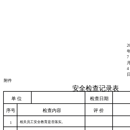
2
7
4
附件
安全检查记录表
单 位
检查日期
序号
检查内容
评 价
相关员工安全教育是否落实。
1